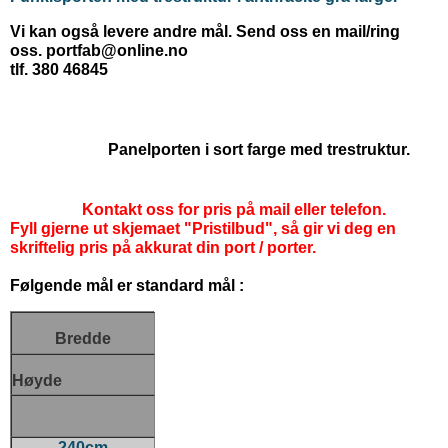
Vi kan også levere andre mål. Send oss en mail/ring
oss. portfab@online.no
tlf. 380 46845
Panelporten i sort farge med trestruktur.
Kontakt oss for pris på mail eller telefon.
Fyll gjerne ut skjemaet "Pristilbud", så gir vi deg en
skriftelig pris på akkurat din port / porter.
Følgende mål er standard mål :
Bredde
Høyde
240cm