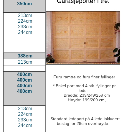
Garasjeporter i tre:
350cm
213cm
224cm
233cm
244cm
388cm
213cm
400cm
Furu ramtre og furu finer fyllinger
400cm
400cm
* Enkel port med 4 stk. fyllinger pr.
ledd.
400cm
Bredde: 239/249/259 cm
Høyde: 199/209 cm,
213cm
224cm
Standard leddport på 4 ledd inkludert
233cm
beslag for 28cm overhøyde.
244cm