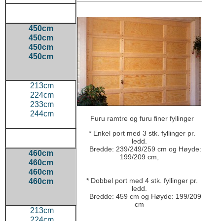
450cm
450cm
450cm
450cm
213cm
224cm
233cm
244cm
Furu ramtre og furu finer fyllinger
* Enkel port med 3 stk. fyllinger pr.
ledd.
Bredde: 239/249/259 cm og Høyde:
460cm
199/209 cm,
460cm
460cm
* Dobbel port med 4 stk. fyllinger pr.
460cm
ledd.
Bredde: 459 cm og Høyde: 199/209
cm
213cm
224cm