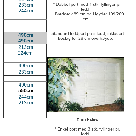
* Dobbel port med 4 stk. fyllinger pr.
233cm
ledd.
244cm
Bredde: 489 cm og Høyde: 199/209
cm
Standard leddport på 5 ledd, inkludert
490cm
beslag for 28 cm overhøyde.
490cm
213cm
224cm
490cm
233cm
490cm
550cm
244cm
213cm
Furu heltre
* Enkel port med 3 stk. fyllinger pr.
ledd.